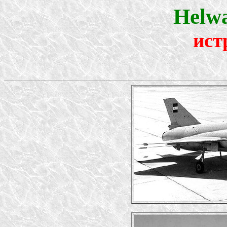
Helw
ист