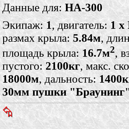
Данные для:
HA-300
Экипаж:
1
, двигатель:
1 x 
размах крыла:
5.84м
, длин
2
площадь крыла:
16.7м
, в
пустого:
2100кг
, макс. ск
18000м
, дальность:
1400
30мм пушки "Браунинг",